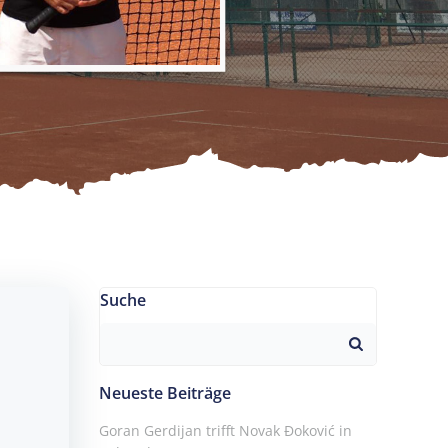
Suche
Search
for:
Neueste Beiträge
Goran Gerdijan trifft Novak Đoković in